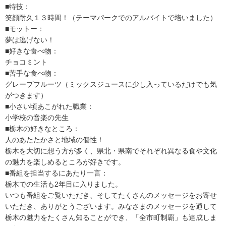
■特技：
笑顔耐久１３時間！（テーマパークでのアルバイトで培いました）
■モットー：
夢は逃げない！
■好きな食べ物：
チョコミント
■苦手な食べ物：
グレープフルーツ（ミックスジュースに少し入っているだけでも気
がつきます）
■小さい頃あこがれた職業：
小学校の音楽の先生
■栃木の好きなところ：
人のあたたかさと地域の個性！
栃木を大切に想う方が多く、県北・県南でそれぞれ異なる食や文化
の魅力を楽しめるところが好きです。
■番組を担当するにあたり一言：
栃木での生活も2年目に入りました。
いつも番組をご覧いただき、そしてたくさんのメッセージをお寄せ
いただき、ありがとうございます。みなさまのメッセージを通して
栃木の魅力をたくさん知ることができ、「全市町制覇」も達成しま