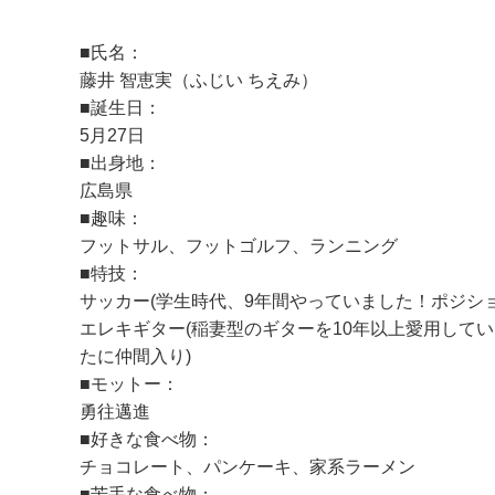
■氏名：
藤井 智恵実（ふじい ちえみ）
■誕生日：
5月27日
■出身地：
広島県
■趣味：
フットサル、フットゴルフ、ランニング
■特技：
サッカー(学生時代、9年間やっていました！ポジシ
エレキギター(稲妻型のギターを10年以上愛用して
たに仲間入り)
■モットー：
勇往邁進
■好きな食べ物：
チョコレート、パンケーキ、家系ラーメン
■苦手な食べ物：