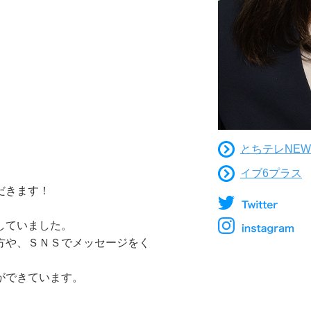
とちテレNEW
イブ6プラス
だきます！
していました。
方や、ＳＮＳでメッセージをく
ができています。