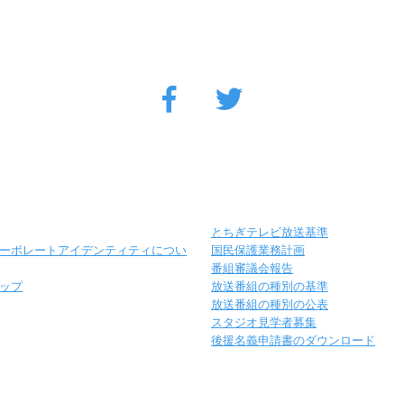
とちぎテレビ放送基準
ーポレートアイデンティティについ
国民保護業務計画
番組審議会報告
ップ
放送番組の種別の基準
放送番組の種別の公表
スタジオ見学者募集
後援名義申請書のダウンロード