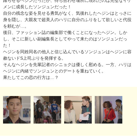
躍らせるヘジンだったが、待ち合わせ場所に現れたのは完璧なイケ
メンに成長したソンジュンだった！
自分の残念な姿を見せる勇気がなく、気後れしたヘジンはとっさに
身を隠し、大親友で超美人のハリに自分のふりをして欲しいと代役
を頼むが…。
後日、ファッション誌の編集部で働くことになったヘジン。しか
し、そこに新しい副編集長としてやって来たのはソンジュンだっ
た！
ヘジンを同姓同名の他人と信じ込んでいるソンジュンはヘジンに容
赦ないドS上司ぶりを発揮する。
そんなヘジンを先輩記者のシニョクは優しく慰める。一方、ハリは
ヘジンに内緒でソンジュンとのデートを重ねていく。
果たしてこの恋の行方は…？