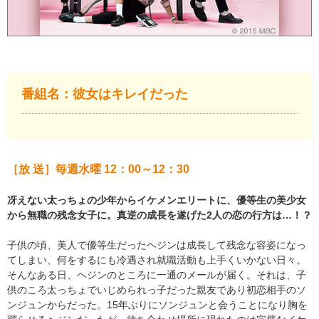
番組名：彼女はキレイだった
［放 送］毎週水曜 12：00～12：30
冴えない太っちょの少年からイケメンエリートに、優等生の美少女
から無職の残念女子に。真逆の成長を遂げた2人の恋の行方は…！？
子供の頃、美人で優等生だったヘジンは成長して残念な容姿になっ
てしまい、何をするにも冷遇され就職活動も上手くいかない日々。
そんなある日、ヘジンのところに一通のメールが届く。それは、子
供のころ太っちょでいじめられっ子だった親友であり初恋相手のソ
ンジュンからだった。15年ぶりにソンジュンと会うことになり胸を