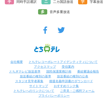
手
ニ
字
同時手話通訳
二カ国語放送
字幕放送
多
音声多重放送
会社概要
とちテレコーポレートアイデンティティについて
アクセスマップ
受信案内
とちぎテレビ放送基準
国民保護業務計画
番組審議会報告
放送番組の種別の基準
放送番組の種別の公表
スタジオ見学者募集
後援名義申請書のダウンロード
サイトマップ
おすすめリンク集
とちテレへのリンクについて
ご意見・ご感想フォーム
プライバシーポリシー