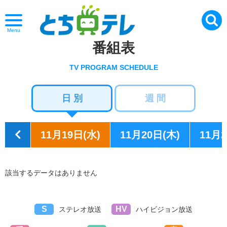
Menu
番組表
TV PROGRAM SCHEDULE
日 別
週 間
11月19日(水)
11月20日(木)
11月2
該当するデータはありません
S
HV
ステレオ放送
ハイビジョン放送