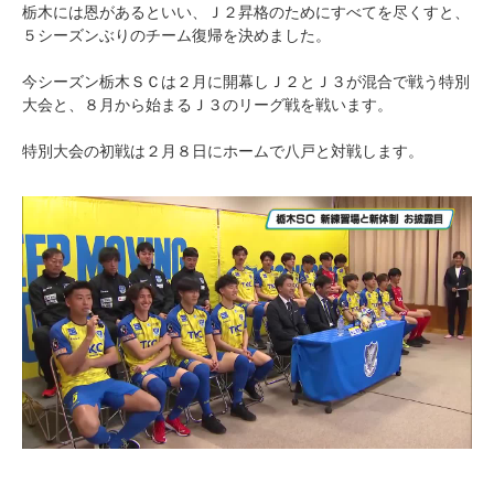
栃木には恩があるといい、Ｊ２昇格のためにすべてを尽くすと、
５シーズンぶりのチーム復帰を決めました。
今シーズン栃木ＳＣは２月に開幕しＪ２とＪ３が混合で戦う特別
大会と、８月から始まるＪ３のリーグ戦を戦います。
特別大会の初戦は２月８日にホームで八戸と対戦します。