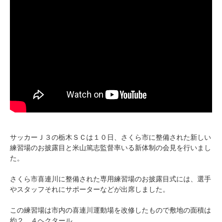
サッカーＪ３の栃木ＳＣは１０日、さくら市に整備された新しい
練習場のお披露目と米山篤志監督率いる新体制の会見を行いまし
た。
さくら市喜連川に整備された専用練習場のお披露目式には、選手
やスタッフそれにサポーターなどが出席しました。
この練習場は市内の喜連川運動場を改修したもので敷地の面積は
約２．４ヘクタール。