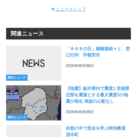
ニューストップ
関連ニュース
「８８８の日」婚姻届続々と 窓
口行列 宇都宮市
2026年08月08日
県内ニュース
【地震】栃木県内で震度1 茨城県
北部を震源とする最大震度3の地
震が発生 津波の心配なし
2026年08月08日
県内ニュース
自然の中で昆虫を学ぶ特別教室
茂木町