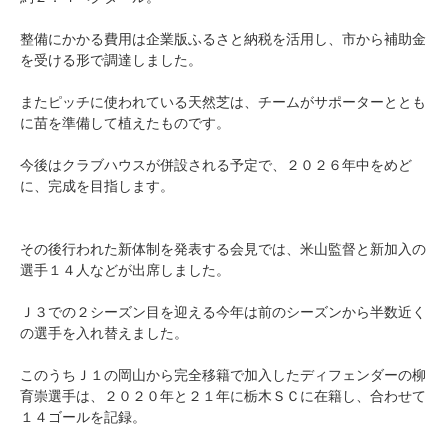
整備にかかる費用は企業版ふるさと納税を活用し、市から補助金
を受ける形で調達しました。
またピッチに使われている天然芝は、チームがサポーターととも
に苗を準備して植えたものです。
今後はクラブハウスが併設される予定で、２０２６年中をめど
に、完成を目指します。
その後行われた新体制を発表する会見では、米山監督と新加入の
選手１４人などが出席しました。
Ｊ３での２シーズン目を迎える今年は前のシーズンから半数近く
の選手を入れ替えました。
このうちＪ１の岡山から完全移籍で加入したディフェンダーの柳
育崇選手は、２０２０年と２１年に栃木ＳＣに在籍し、合わせて
１４ゴールを記録。