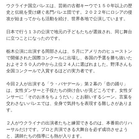
ウクライナ国立バレエは、芸術の古都キーウで１５０年以上の歴
史と伝統を受け継ぐ名門バレエ団です。２０２２年にロシアの侵
攻が始まってからも活動を続け、世界各地で公演しています。
日本で行う１３の公演で地元の子どもたちが選抜され、同じ舞台
に立つことになったのです。
栃木公演に出演する岡部さんは、５月にアメリカのヒューストン
で開催された国際コンクールに出場し、各国の予選を勝ち抜いた
およそ２５０人の中から上位２４人に選ばれました。野澤さんも
全国コンクールで入賞するほどの実力者です。
今回２人が出演する「ラ・バヤデール」第２幕の「壺の踊り」
は、女性ダンサーと子役たちの掛け合いが見どころです。女性ダ
ンサーに「そのお水をちょうだい」とお願いするシーン。言葉を
交わさないバレエでは、全身で気持ちを表現する難しさがありま
す。
２人がウクライナの出演者たちと練習できるのは、本番前のリハ
ーサルだけです。プロと共演できる大舞台を必ず成功させよう
と、講師たちの指導にも熱が入ります。