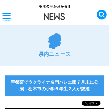
Menu
県内ニュース
宇都宮でウクライナ名門バレエ団７月末に公
演 栃木市の小学６年生２人が抜擢