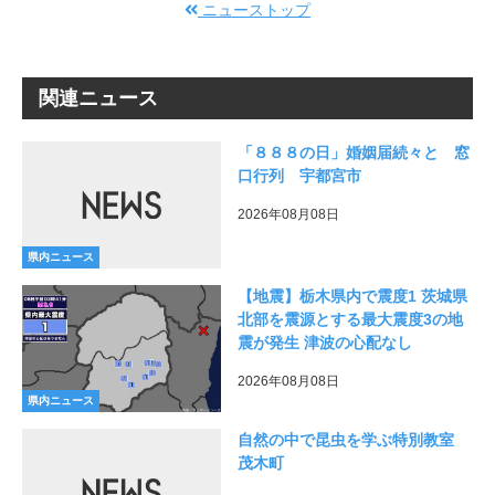
ニューストップ
関連ニュース
「８８８の日」婚姻届続々と 窓
口行列 宇都宮市
2026年08月08日
県内ニュース
【地震】栃木県内で震度1 茨城県
北部を震源とする最大震度3の地
震が発生 津波の心配なし
2026年08月08日
県内ニュース
自然の中で昆虫を学ぶ特別教室
茂木町