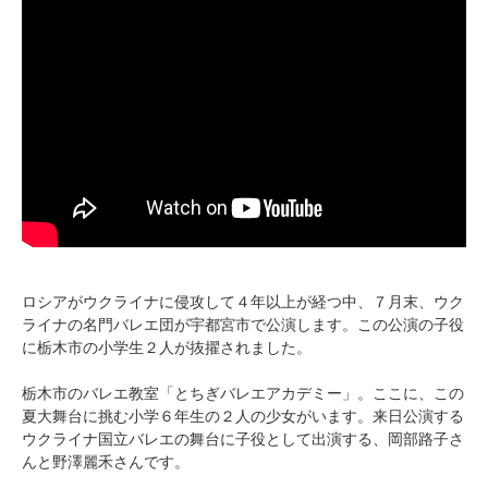
ロシアがウクライナに侵攻して４年以上が経つ中、７月末、ウク
ライナの名門バレエ団が宇都宮市で公演します。この公演の子役
に栃木市の小学生２人が抜擢されました。
栃木市のバレエ教室「とちぎバレエアカデミー」。ここに、この
夏大舞台に挑む小学６年生の２人の少女がいます。来日公演する
ウクライナ国立バレエの舞台に子役として出演する、岡部路子さ
んと野澤麗禾さんです。