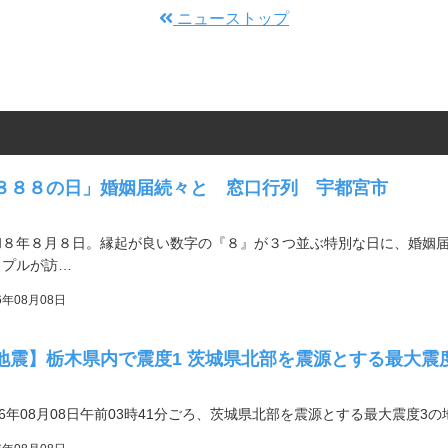
ニューストップ
８８８の日」婚姻届続々と 窓口行列 宇都宮市
和８年８月８日。縁起が良い数字の『８』が３つ並ぶ特別な日に、婚姻
ップルが訪…
6年08月08日
地震】栃木県内で震度1 茨城県北部を震源とする最大震
26年08月08日午前03時41分ごろ、茨城県北部を震源とする最大震度3