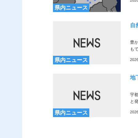
202
県内ニュース
自
豊
も
県内ニュース
202
地
宇
と
県内ニュース
202