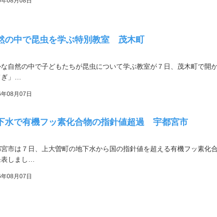
6年08月08日
然の中で昆虫を学ぶ特別教室 茂木町
かな自然の中で子どもたちが昆虫について学ぶ教室が７日、茂木町で開か
てぎ」…
6年08月07日
下水で有機フッ素化合物の指針値超過 宇都宮市
都宮市は７日、上大曽町の地下水から国の指針値を超える有機フッ素化
発表しまし…
6年08月07日