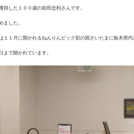
獲得した１００歳の前田忠利さんです。
めました。
は１１月に開かれるねんりんピック彩の国さいたまに栃木県代
日まで開かれています。