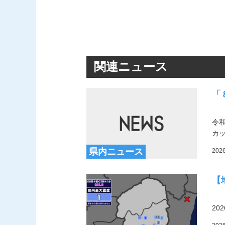
関連ニュース
「
令
カ
県内ニュース
202
【
20