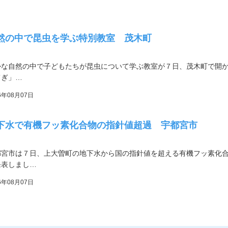
然の中で昆虫を学ぶ特別教室 茂木町
かな自然の中で子どもたちが昆虫について学ぶ教室が７日、茂木町で開か
てぎ」…
6年08月07日
下水で有機フッ素化合物の指針値超過 宇都宮市
都宮市は７日、上大曽町の地下水から国の指針値を超える有機フッ素化
発表しまし…
6年08月07日