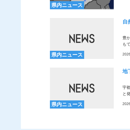
県内ニュース
自
豊
も
県内ニュース
202
地
宇
と
県内ニュース
202