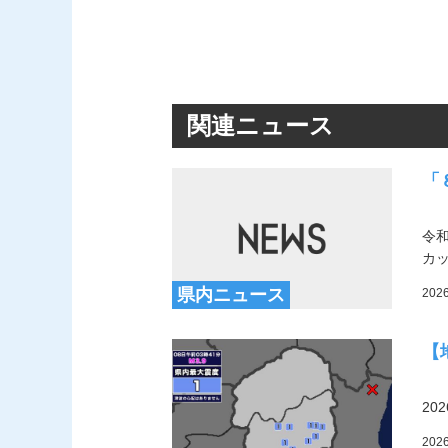
関連ニュース
「
令
カ
県内ニュース
202
【
20
202