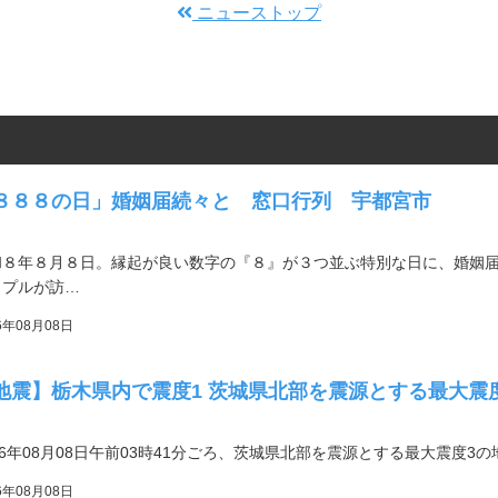
ニューストップ
８８８の日」婚姻届続々と 窓口行列 宇都宮市
和８年８月８日。縁起が良い数字の『８』が３つ並ぶ特別な日に、婚姻
ップルが訪…
6年08月08日
地震】栃木県内で震度1 茨城県北部を震源とする最大震
26年08月08日午前03時41分ごろ、茨城県北部を震源とする最大震度3
6年08月08日