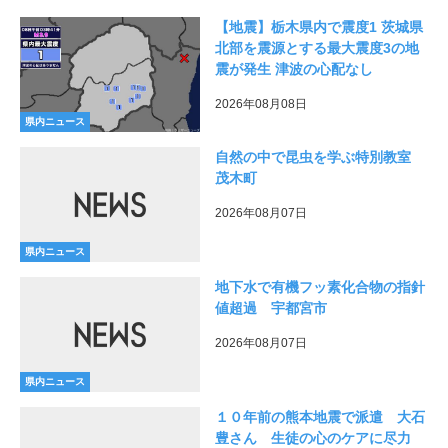
【地震】栃木県内で震度1 茨城県
北部を震源とする最大震度3の地
震が発生 津波の心配なし
2026年08月08日
県内ニュース
自然の中で昆虫を学ぶ特別教室
茂木町
2026年08月07日
県内ニュース
地下水で有機フッ素化合物の指針
値超過 宇都宮市
2026年08月07日
県内ニュース
１０年前の熊本地震で派遣 大石
豊さん 生徒の心のケアに尽力