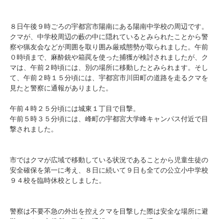
８日午後９時ごろの宇都宮市陽南にある陽南中学校の周辺です。
クマが、中学校周辺の藪の中に隠れているとみられたことから警
察や猟友会などが周囲を取り囲み厳戒態勢が取られました。午前
０時頃まで、麻酔銃や箱罠を使った捕獲が検討されましたが、ク
マは、午前２時頃には、別の場所に移動したとみられます。そし
て、午前２時１５分頃には、宇都宮市川田町の道路を走るクマを
見たと警察に通報がありました。
午前４時２５分頃には城東１丁目で目撃。
午前５時３５分頃には、峰町の宇都宮大学峰キャンパス付近で目
撃されました。
市ではクマが広域で移動している状況であることから児童生徒の
安全確保を第一に考え、８日に続いて９日も全ての公立小中学校
９４校を臨時休校としました。
警察は不要不急の外出を控えクマを目撃した際は安全な場所に避