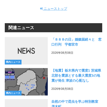
ニューストップ
関連ニュース
「８８８の日」婚姻届続々と 窓
口行列 宇都宮市
2026年08月08日
県内ニュース
【地震】栃木県内で震度1 茨城県
北部を震源とする最大震度3の地
震が発生 津波の心配なし
2026年08月08日
県内ニュース
自然の中で昆虫を学ぶ特別教室
茂木町