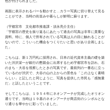
色が付けられました。
画面に表示されるバーを動かすと…カラー写真に切り替えて見る
ことができ、当時の街並みや暮らしが鮮明に蘇ります。
（宇都宮市 文化都市推進課・須永亮介主任）
「宇都宮の歴史を振り返るにあたって過去の写真は非常に貴重な
資料。特に、個人で所有されている写真は人の目に触れることが
ないので、こういった機会をつくりたいと思いがあり企画しまし
た」
こちらは、新１万円札に採用され、日本の近代資本主義の礎を築
いた渋沢栄一が銀行の懇親会に出席するため宇都宮市を訪れ、石
のまち・大谷を視察したときの写真です。最前列の一番右に立っ
ているのが渋沢で、大谷の山の上からの景色を「この上なく素晴
らしい」と記したと同じように、写真を提供した市民も「感無量
だ」と話したということです。
そしてこちらは、１９５４年にネオンアーチが完成したオリオン
通りです。当時は１９基のネオンアーチが商店街のシンボルとな
り通りを華やかに彩っていました。