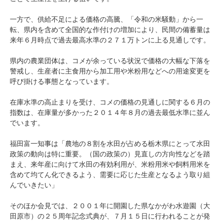
一方で、供給不足による価格の高騰、「令和の米騒動」から一
転、県内を含めて全国的な作付けの増加により、民間の備蓄量は
来年６月時点で過去最高水準の２７１万トンに上る見通しです。
県内の農業団体は、コメが余っている状況で価格の大幅な下落を
警戒し、生産者に主食用から加工用や米粉用などへの用途変更を
呼び掛ける事態となっています。
在庫水準の高止まりを受け、コメの価格の見通しに関する６月の
指数は、在庫量が多かった２０１４年８月の過去最低水準に並ん
でいます。
福田富一知事は「農地の８割を水田が占める栃木県にとって水田
政策の動向は特に重要。（国の政策の）見直しの方向性などを踏
まえ、来年産に向けて水田の有効利用が、米粉用米や飼料用米を
含めて均てん化できるよう、需要に応じた生産となるよう取り組
んでいきたい」
そのほか会見では、２００１年に開園した県なかがわ水遊園（大
田原市）の２５周年記念式典が、７月１５日に行われることが発