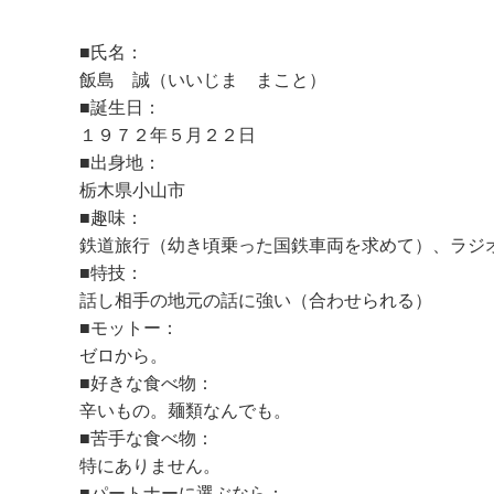
■氏名：
飯島 誠（いいじま まこと）
■誕生日：
１９７２年５月２２日
■出身地：
栃木県小山市
■趣味：
鉄道旅行（幼き頃乗った国鉄車両を求めて）、ラジ
■特技：
話し相手の地元の話に強い（合わせられる）
■モットー：
ゼロから。
■好きな食べ物：
辛いもの。麺類なんでも。
■苦手な食べ物：
特にありません。
■パートナーに選ぶなら：