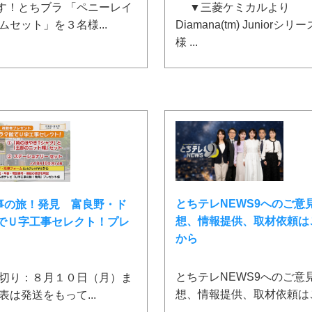
▼三菱ケミカルより
す！とちブラ 「ペニーレイ
Diamana(tm) Juniorシリ
ムセット」を３名様...
様 ...
とちテレNEWS9へのご意
事の旅！発見 富良野・ド
想、情報提供、取材依頼は
でＵ字工事セレクト！プレ
から
とちテレNEWS9へのご意
り：８月１０日（月）ま
想、情報提供、取材依頼はこち
表は発送をもって...