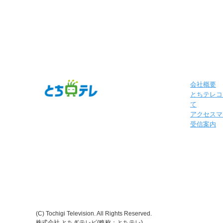
会社概要
とちテレコ
て
アクセスマ
受信案内
(C) Tochigi Television. All Rights Reserved.
株式会社 とちぎテレビ(略称：とちテレ)