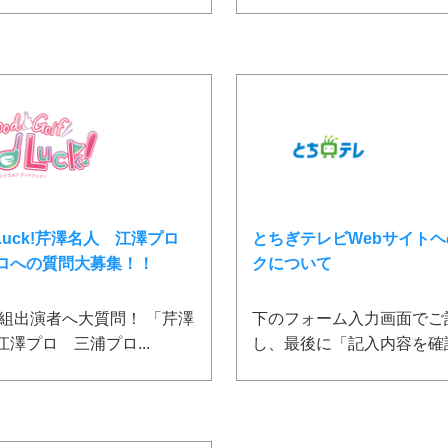
 Luck!芹澤名人 江澤プロ
とちぎテレビWebサイト
ロへの質問大募集！！
クについて
出演者へ大質問！ 「芹澤
下のフォーム入力画面でご
江澤プロ 三浦プロ...
し、最後に「記入内容を確認」