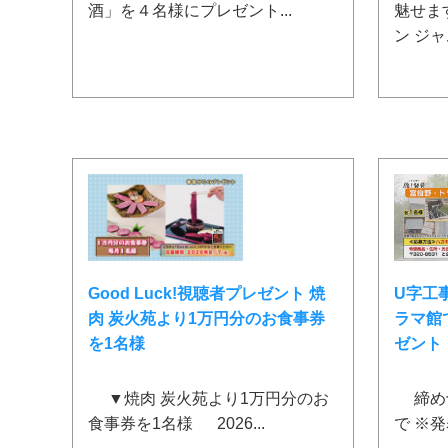
酒」を４名様にプレゼント...
魅せま
ン ジャ
Good Luck!視聴者プレゼント 焼
U字工
肉 炭火苑より1万円分のお食事券
ラマ館
を1名様
ゼント
▼焼肉 炭火苑より1万円分のお
締め切
食事券を1名様 2026...
で ※発