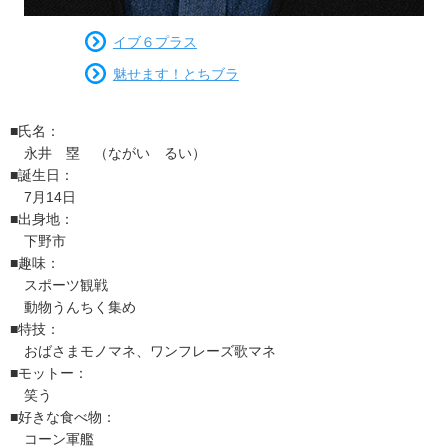
イブ６プラス
魅せます！とちブラ
■氏名：
永井 塁 （ながい るい）
■誕生日：
7月14日
■出身地：
下野市
■趣味：
スポーツ観戦
動物うんちく集め
■特技：
おばさまモノマネ、ワンフレーズ歌マネ
■モットー：
笑う
■好きな食べ物：
コーン軍艦