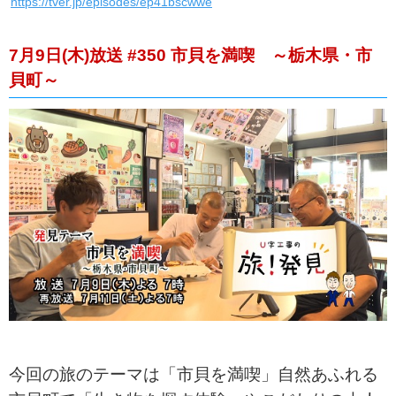
https://tver.jp/episodes/ep41bscwwe
7月9日(木)放送 #350 市貝を満喫 ～栃木県・市
貝町～
今回の旅のテーマは「市貝を満喫」自然あふれる