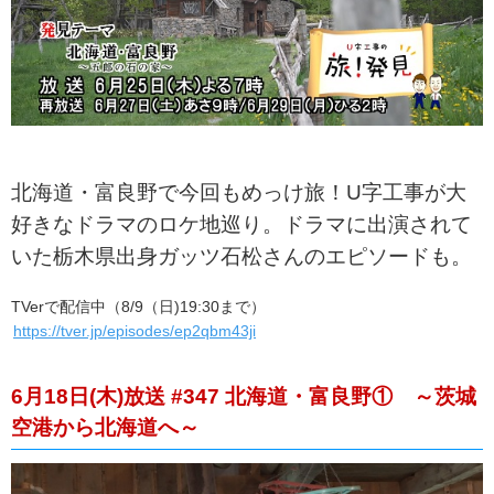
北海道・富良野で今回もめっけ旅！U字工事が大
好きなドラマのロケ地巡り。ドラマに出演されて
いた栃木県出身ガッツ石松さんのエピソードも。
TVerで配信中（8/9（日)19:30まで）
https://tver.jp/episodes/ep2qbm43ji
6月18日(木)放送 #347 北海道・富良野① ～茨城
空港から北海道へ～