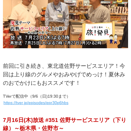
前回に引き続き、東北道佐野サービスエリア！今
回は上り線のグルメやおみやげでめっけ！夏休み
のおでかけにもおススメです！
TVerで配信中（9/6（日)19:30まで）
https://tver.jp/episodes/epr30p6hbs
7月16日(木)放送 #351 佐野サービスエリア（下り
線）～栃木県・佐野市～