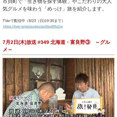
市貝町で「生き物を探す体験」やこだわりの大人
気グルメを味わう「めっけ」旅を紹介します。
TVerで配信中（8/23（日)19:30まで）
https://tver.jp/episodes/ep6bq88q2w
7月2日(木)放送 #349 北海道・富良野③ ～グル
メ～