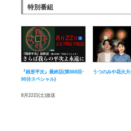
特別番組
『銭形平次』最終話(第888回･
うつのみや花火大
90分スペシャル)
8月22日(土)放送