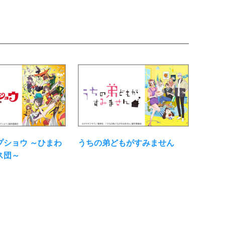
プショウ ～ひまわ
うちの弟どもがすみません
ス団～