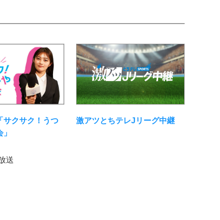
「サクサク！うつ
激アツとちテレJリーグ中継
会」
)放送