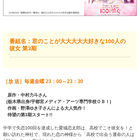
番組名：君のことが大大大大大好きな100人の
彼女 第3期
［放 送］毎週金曜 23：00～23：30
原作・中村力斗さん
(栃木県出身/宇都宮メディア・アーツ専門学校ＯＢ！)
作画・野澤ゆき子さんによる大人気作！
待望の第3期スタート!!
中学で失恋100回を達成した愛城恋太郎は、高校でこそ彼女を！と
願い訪れた神社で、現れた恋の神様から「高校で出会う運命の人は