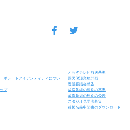
とちぎテレビ放送基準
ーポレートアイデンティティについ
国民保護業務計画
番組審議会報告
ップ
放送番組の種別の基準
放送番組の種別の公表
スタジオ見学者募集
後援名義申請書のダウンロード