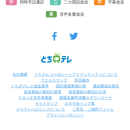
手
ニ
字
同時手話通訳
二カ国語放送
字幕放送
多
音声多重放送
会社概要
とちテレコーポレートアイデンティティについて
アクセスマップ
受信案内
とちぎテレビ放送基準
国民保護業務計画
番組審議会報告
放送番組の種別の基準
放送番組の種別の公表
スタジオ見学者募集
後援名義申請書のダウンロード
サイトマップ
おすすめリンク集
とちテレへのリンクについて
ご意見・ご感想フォーム
プライバシーポリシー