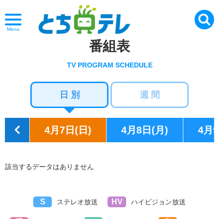
Menu
番組表
TV PROGRAM SCHEDULE
日 別
週 間
4月7日(日)
4月8日(月)
4月9
該当するデータはありません
S
HV
ステレオ放送
ハイビジョン放送