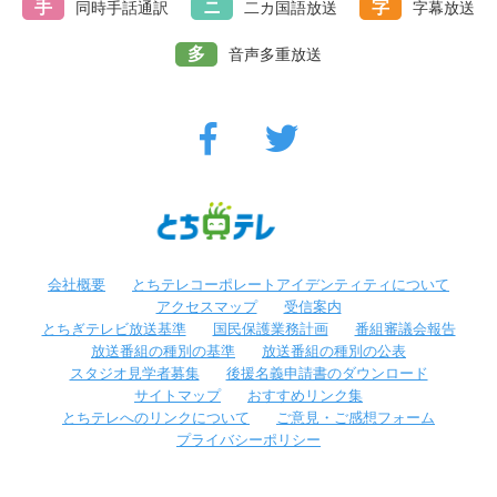
手
ニ
字
同時手話通訳
二カ国語放送
字幕放送
多
音声多重放送
会社概要
とちテレコーポレートアイデンティティについて
アクセスマップ
受信案内
とちぎテレビ放送基準
国民保護業務計画
番組審議会報告
放送番組の種別の基準
放送番組の種別の公表
スタジオ見学者募集
後援名義申請書のダウンロード
サイトマップ
おすすめリンク集
とちテレへのリンクについて
ご意見・ご感想フォーム
プライバシーポリシー