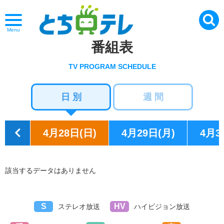
Menu
番組表
TV PROGRAM SCHEDULE
日 別
週 間
4月28日(日)
4月29日(月)
4月3
該当するデータはありません
S
HV
ステレオ放送
ハイビジョン放送